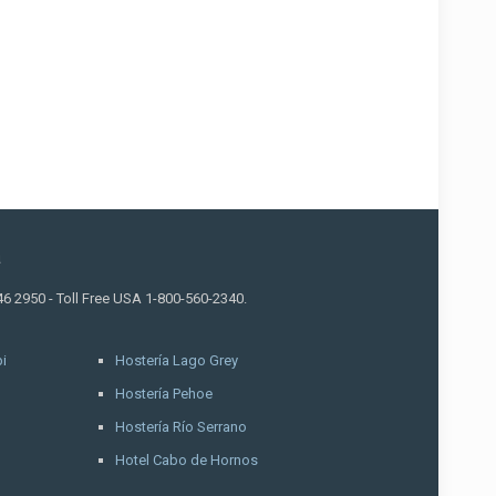
a
46 2950 - Toll Free USA 1-800-560-2340.
i
Hostería Lago Grey
Hostería Pehoe
Hostería Río Serrano
Hotel Cabo de Hornos