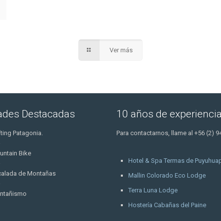
Ver más
dades Destacadas
10 años de experienci
ting Patagonia.
Para contactarnos, llame al +56 (2) 9
untain Bike
Hotel & Spa Termas de Puyuhuap
calada de Montañas
Mallin Colorado Eco Lodge
Terra Luna Lodge
ntañismo
Hostería Cabañas del Paine