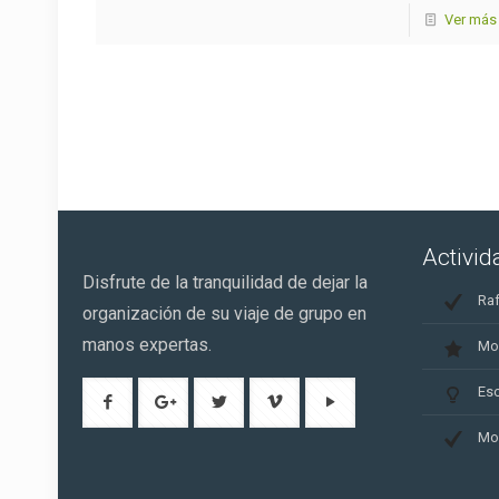
Ver más
Activi
Disfrute de la tranquilidad de dejar la
Raf
organización de su viaje de grupo en
manos expertas.
Mo
Es
Mo