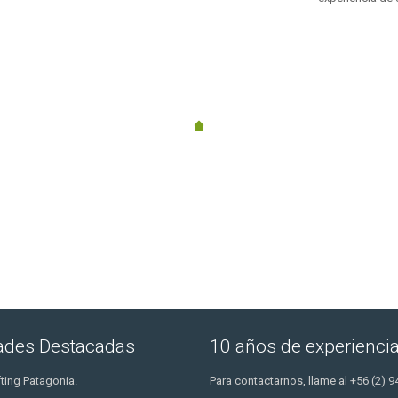
s los destinos de la Patagonia, en Chile
dades Destacadas
10 años de experienci
ting Patagonia.
Para contactarnos, llame al +56 (2) 9