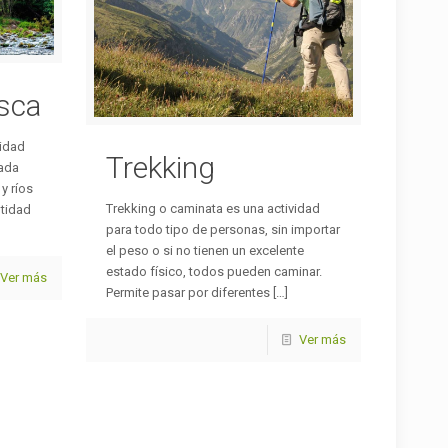
sca
vidad
Trekking
cada
y ríos
Trekking o caminata es una actividad
ntidad
para todo tipo de personas, sin importar
el peso o si no tienen un excelente
estado físico, todos pueden caminar.
Ver más
Permite pasar por diferentes
[…]
Ver más