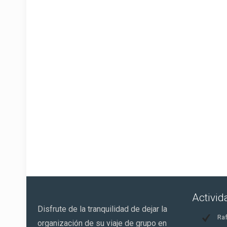
Todo
Activi
Disfrute de la tranquilidad de dejar la
Raf
organización de su viaje de grupo en