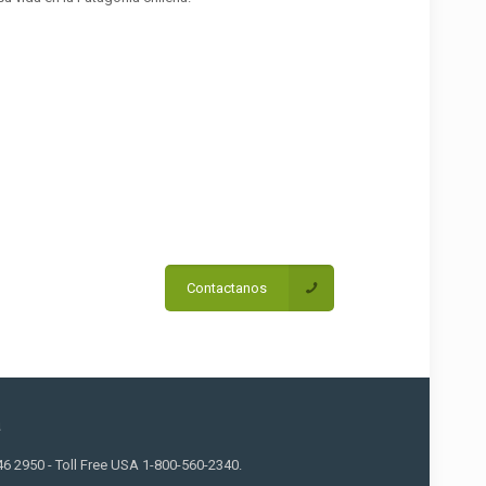
Contactanos
a
46 2950 - Toll Free USA 1-800-560-2340.