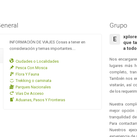
General
Grupo
xplor
E
INFORMACIÓN DE VIAJES Cosas a tener en
que ta
a todo
consideración y temas importantes....
Nos encargarem
Ciudades o Localidades
lugares más h
Pesca Con Mosca
completo, tran
Flora Y Fauna
También nos en
Trekking o caminata
visitarán, así 
Parques Nacionales
de los requerim
Vías De Acceso
Aduanas, Pasos Y Fronteras
Nuestra comple
mejor opción p
tranquilidad d
Para contactar
Nuestros ejec
experiencia de 