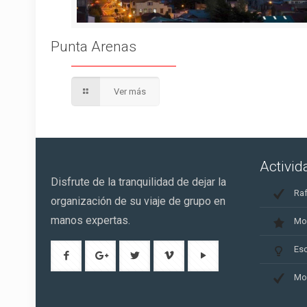
Punta Arenas
Ver más
Activi
Disfrute de la tranquilidad de dejar la
Raf
organización de su viaje de grupo en
manos expertas.
Mo
Es
Mo