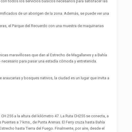
con todos los servicios básicos necesarios para satisfacer las
omificados de un aborigen de la zona. Además, se puede ver una
nderas, el Parque del Recuerdo con una muestra de maquinarias
micas maravillosas que dan al Estrecho de Magallanes y a Bahía
 necesario para pasar una estadía cómoda y entretenida.
e araucarias y bosques nativos, la ciudad es un lugar que invita a
a CH 255 a la altura del kilómetro 47. La Ruta CH255 se conecta, a
s Puentes a 7 kms., de Punta Arenas. El Ferry cruza hasta Bahía
Estrecho hasta Tierra del Fuego. Finalmente, por aire, desde el