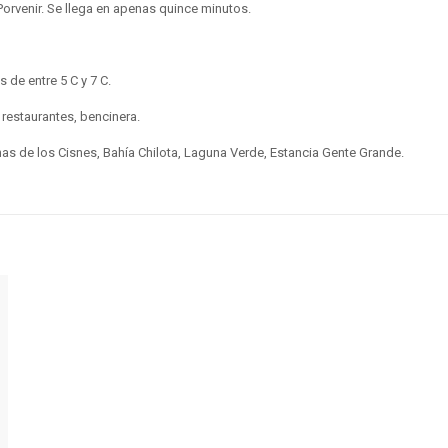
Porvenir. Se llega en apenas quince minutos.
 de entre 5 C y 7 C.
 restaurantes, bencinera.
s de los Cisnes, Bahía Chilota, Laguna Verde, Estancia Gente Grande.