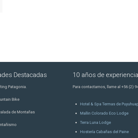
dades Destacadas
10 años de experienci
ting Patagonia.
Para contactarnos, llame al +56 (2) 9
untain Bike
Hotel & Spa Termas de Puyuhuap
calada de Montañas
Mallin Colorado Eco Lodge
Terra Luna Lodge
ntañismo
Hostería Cabañas del Paine