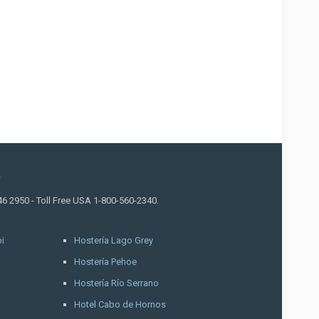
a
46 2950 - Toll Free USA 1-800-560-2340.
i
Hostería Lago Grey
Hostería Pehoe
Hostería Río Serrano
Hotel Cabo de Hornos