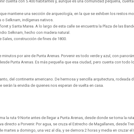
enir cuenta con 5.400 habitantes y, aunque es una comunidad pequeña, cuenta 
 que mantiene una sección de arqueología, en la que se exhiben los restos m
s o Selknam, indígenas nativos.
oret y Santa Marea. A lo largo de esta calle se encuentra la Plaza de las Ba
indio Selknam, hecho con madera natural.
de Sales, construcción de fines de 1800.
 minutos por aire de Punta Arenas. Porvenir es todo verde y azul, con panorá
desde Punta Arenas. Es más pequeña que esa ciudad, pero cuenta con todo lo
 tanto, del continente americano. De hermosa y sencilla arquitectura, rodeada d
e serán la envidia de quienes nos esperan de vuelta en casa.
 toma la ruta 9 Norte antes de llegar a Punta Arenas, desde donde se toma la rut
va directo a Porvenir. Por agua, se cruza el Estrecho de Magallanes, desde Tre
de martes a domingo, una vez al día, y se demora 2 horas y media en cruzar el 