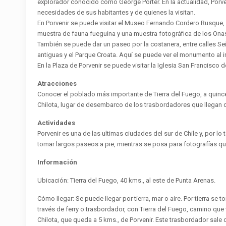
explorador conocido como George Porter. En la actualidad, Porv
necesidades de sus habitantes y de quienes la visitan.
En Porvenir se puede visitar el Museo Fernando Cordero Rusque,
muestra de fauna fueguina y una muestra fotográfica de los Ona
También se puede dar un paseo por la costanera, entre calles Señ
antiguas y el Parque Croata. Aquí se puede ver el monumento al 
En la Plaza de Porvenir se puede visitar la Iglesia San Francisco 
Atracciones
Conocer el poblado más importante de Tierra del Fuego, a quince
Chilota, lugar de desembarco de los trasbordadores que llegan 
Actividades
Porvenir es una de las ultimas ciudades del sur de Chile y, por lo
tomar largos paseos a pie, mientras se posa para fotografías qu
Información
Ubicación: Tierra del Fuego, 40 kms., al este de Punta Arenas.
Cómo llegar: Se puede llegar por tierra, mar o aire. Por tierra se
través de ferry o trasbordador, con Tierra del Fuego, camino que 
Chilota, que queda a 5 kms., de Porvenir. Este trasbordador sale 