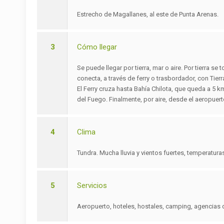
Estrecho de Magallanes, al este de Punta Arenas.
3
Cómo llegar
Se puede llegar por tierra, mar o aire. Por tierra s
conecta, a través de ferry o trasbordador, con Tier
El Ferry cruza hasta Bahía Chilota, que queda a 5 k
del Fuego. Finalmente, por aire, desde el aeropuer
4
Clima
Tundra. Mucha lluvia y vientos fuertes, temperatura
5
Servicios
Aeropuerto, hoteles, hostales, camping, agencias de 