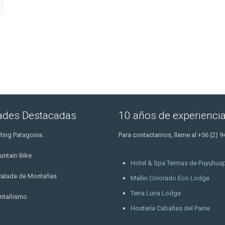
dades Destacadas
10 años de experienci
ting Patagonia.
Para contactarnos, llame al +56 (2) 9
untain Bike
Hotel & Spa Termas de Puyuhuap
calada de Montañas
Mallin Colorado Eco Lodge
Terra Luna Lodge
ntañismo
Hostería Cabañas del Paine