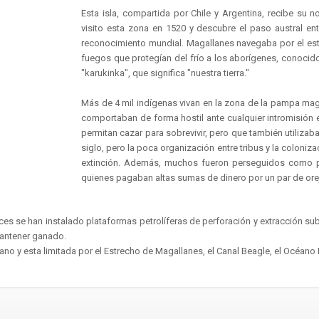
Esta isla, compartida por Chile y Argentina, recibe s
visito esta zona en 1520 y descubre el paso austral ent
reconocimiento mundial. Magallanes navegaba por el estr
fuegos que protegían del frío a los aborígenes, conoci
"karukinka", que significa "nuestra tierra."
Más de 4 mil indígenas vivan en la zona de la pampa mag
comportaban de forma hostil ante cualquier intromisión en
permitan cazar para sobrevivir, pero que también utiliza
siglo, pero la poca organización entre tribus y la coloniza
extinción. Además, muchos fueron perseguidos como pa
quienes pagaban altas sumas de dinero por un par de ore
nces se han instalado plataformas petrolíferas de perforación y extracción sub
mantener ganado.
ano y esta limitada por el Estrecho de Magallanes, el Canal Beagle, el Océano Pa