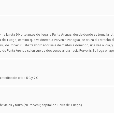
e toma la ruta 9 Norte antes de llegar a Punta Arenas, desde donde se toma la ru
ra del Fuego, camino que va directo a Porvenir. Por agua, se cruza el Estrecho
ms., de Porvenir. Este trasbordador sale de martes a domingo, una vez al día, 
to de Punta Arenas salen vuelos dos veces al día hacia Porvenir. Se llega en a
s medias de entre 5 C y 7 C.
viajes y tours (en Porvenir, capital de Tierra del Fuego).