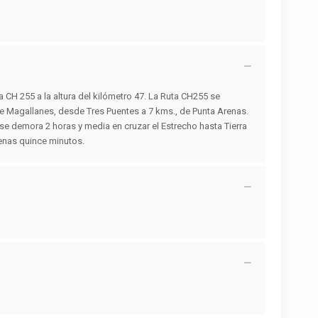
ta CH 255 a la altura del kilómetro 47. La Ruta CH255 se
 de Magallanes, desde Tres Puentes a 7 kms., de Punta Arenas.
y se demora 2 horas y media en cruzar el Estrecho hasta Tierra
penas quince minutos.