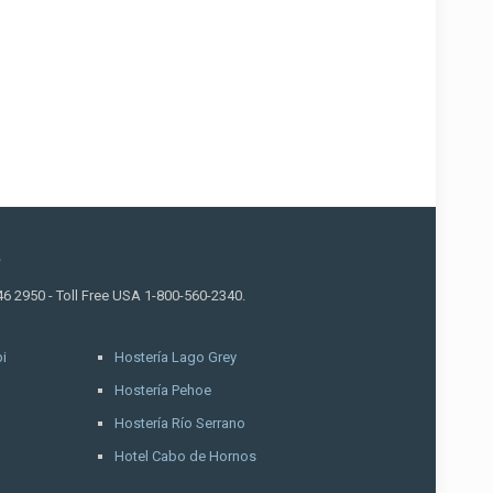
a
46 2950 - Toll Free USA 1-800-560-2340.
i
Hostería Lago Grey
Hostería Pehoe
Hostería Río Serrano
Hotel Cabo de Hornos