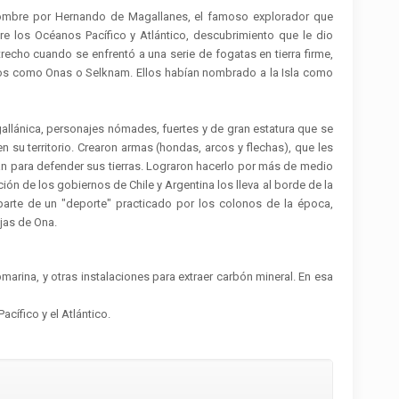
u nombre por Hernando de Magallanes, el famoso explorador que
re los Océanos Pacífico y Atlántico, descubrimiento que le dio
echo cuando se enfrentó a una serie de fogatas en tierra firme,
dos como Onas o Selknam. Ellos habían nombrado a la Isla como
allánica, personajes nómades, fuertes y de gran estatura que se
 su territorio. Crearon armas (hondas, arcos y flechas), que les
ban para defender sus tierras. Lograron hacerlo por más de medio
ción de los gobiernos de Chile y Argentina los lleva al borde de la
rte de un "deporte" practicado por los colonos de la época,
jas de Ona.
marina, y otras instalaciones para extraer carbón mineral. En esa
cífico y el Atlántico.