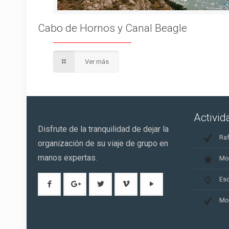
Cabo de Hornos y Canal Beagle
Ver más
Activi
Disfrute de la tranquilidad de dejar la
Raf
organización de su viaje de grupo en
manos expertas.
Mo
Es
Mo