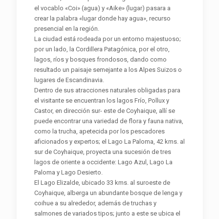
el vocablo «Coi» (agua) y «Aike» (lugar) pasara a
crear la palabra «lugar donde hay agua», recurso
presencial en la región.
La ciudad está rodeada por un entorno majestuoso;
por un lado, la Cordillera Patagónica, por el otro,
lagos, ríos y bosques frondosos, dando como
resultado un paisaje semejante a los Alpes Suizos o
lugares de Escandinavia.
Dentro de sus atracciones naturales obligadas para
el visitante se encuentran los lagos Frío, Pollux y
Castor, en dirección sur- este de Coyhaique, allí se
puede encontrar una variedad de flora y fauna nativa,
como la trucha, apetecida por los pescadores
aficionados y expertos; el Lago La Paloma, 42 kms. al
sur de Coyhaique, proyecta una sucesión de tres
lagos de oriente a occidente: Lago Azul, Lago La
Paloma y Lago Desierto.
El Lago Elizalde, ubicado 33 kms. al suroeste de
Coyhaique, alberga un abundante bosque de lenga y
coihue a su alrededor, además de truchas y
salmones de variados tipos; junto a este se ubica el