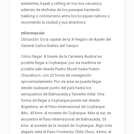
existentes, kayak y rafting en los ríos cercanos,
además de disfrutar de los paisajes haciendo
trekking o cicloturismo entre los bosques nativos o
recorriendo la ciudad y sus atractivos.
Información
Ubicación: Es la capital de la XI Región de Aysén del
General Carlos Ibañez del Campo.
Cómo llegar: A través de la Carretera Austral es
posible llegar a Coyhaique; por vía marítima es
posible salir desde Puerto Montt hasta Puerto
Chacabuco, con 22 horas de navegación
aproximadamente. Por vía área se puede llegar
desde cualquier punto del país hasta los
aeropuertos de Balmaceda y Teniente Vidal. Otra
forma de llegar a Coyhaique puede ser desde
Argentina, en el Paso Internacional de Coyhaique
Alto, 45 kms. al noreste de Coyhaique. Más al sur, se
encuentra el Paso Internacional de Balmaceda, 55
kms. al sureste de la ciudad de Coyhaique. Algo más
alejado está el Paso Fronterizo Chile Chico, 4 kms. al