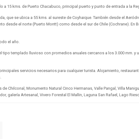
lo a 15 kms. de Puerto Chacabuco, principal puerto y punto de entrada a la Re
, que se ubica a 55 kms. al sureste de Coyhaique. También desde el Aeródro
 tanto desde el norte (Puerto Montt) como desde el sur de Chile (Cochrane). E
todo el año.
l tipo templado lluvioso con promedios anuales cercanos a los 3.000 mm. y u
rincipales servicios necesarios para cualquier turista. Alojamiento, restaurant
.
 de Chilconal, Monumento Natural Cinco Hermanas, Valle Pangal, Villa Manig
dor, galería Artesanal, Vivero Forestal El Mallin, Laguna San Rafael, Lago Ri