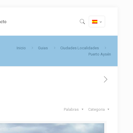
acto
Inicio
Guias
Ciudades Localidades
Puerto Aysén
Palabras
Categoria