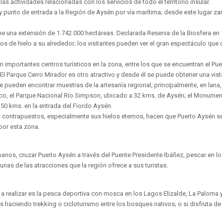
 actividades relacionadas con los servicios de todo el territorio insular.
y punto de entrada a la Región de Aysén por vía marítima; desde este lugar 
ene una extensión de 1.742.000 hectáreas. Declarada Reserva de la Biosfera e
de hielo a su alrededor; los visitantes pueden ver el gran espectáculo que 
én importantes centros turísticos en la zona, entre los que se encuentran el P
 Parque Cerro Mirador es otro atractivo y desde él se puede obtener una vista
 pueden encontrar muestras de la artesanía regional, principalmente, en lana
 Riesco, el Parque Nacional Río Simpson, ubicado a 32 kms. de Aysén; el Mon
 50 kms. en la entrada del Fiordo Aysén.
 contrapuestos, especialmente sus hielos eternos, hacen que Puerto Aysén se 
por esta zona.
anos, cruzar Puerto Aysén a través del Puente Presidente Ibáñez, pescar en los
gunas de las atracciones que la región ofrece a sus turistas.
s a realizar es la pesca deportiva con mosca en los Lagos Elizalde, La Paloma
s haciendo trekking o cicloturismo entre los bosques nativos; o si disfruta de 