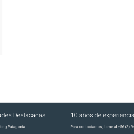
dades Destacadas
10 años de experienci
ting Patagonia.
Para contactarnos, llame al +56 (2) 9