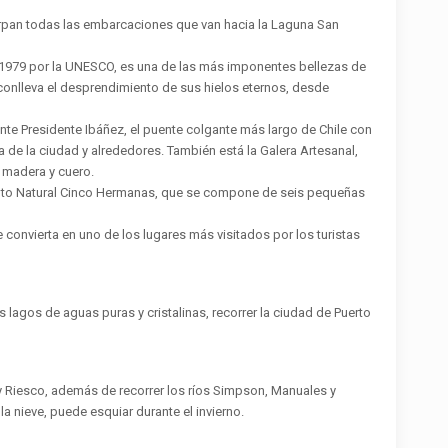
zarpan todas las embarcaciones que van hacia la Laguna San
n 1979 por la UNESCO, es una de las más imponentes bellezas de
conlleva el desprendimiento de sus hielos eternos, desde
uente Presidente Ibáñez, el puente colgante más largo de Chile con
 de la ciudad y alrededores. También está la Galera Artesanal,
, madera y cuero.
umento Natural Cinco Hermanas, que se compone de seis pequeñas
convierta en uno de los lugares más visitados por los turistas
 lagos de aguas puras y cristalinas, recorrer la ciudad de Puerto
 y Riesco, además de recorrer los ríos Simpson, Manuales y
la nieve, puede esquiar durante el invierno.