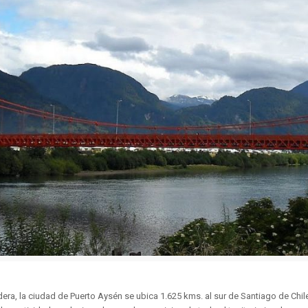
 la ciudad de Puerto Aysén se ubica 1.625 kms. al sur de Santiago de Chile y