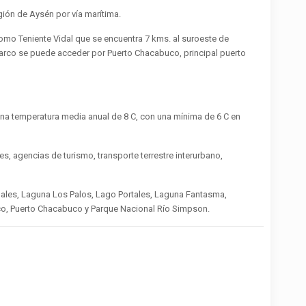
gión de Aysén por vía marítima.
mo Teniente Vidal que se encuentra 7 kms. al suroeste de
n Barco se puede acceder por Puerto Chacabuco, principal puerto
na temperatura media anual de 8 C, con una mínima de 6 C en
es, agencias de turismo, transporte terrestre interurbano,
uales, Laguna Los Palos, Lago Portales, Laguna Fantasma,
esco, Puerto Chacabuco y Parque Nacional Río Simpson.