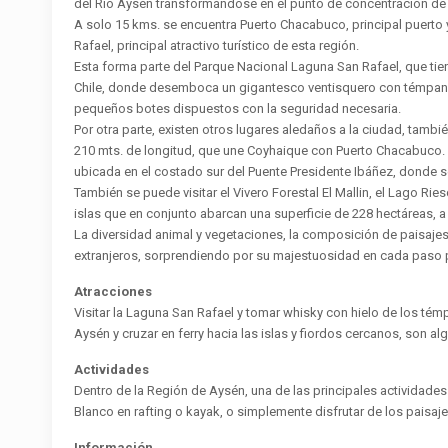
del Río Aysén transformándose en el punto de concentración de las
A solo 15 kms. se encuentra Puerto Chacabuco, principal puerto 
Rafael, principal atractivo turístico de esta región.
Esta forma parte del Parque Nacional Laguna San Rafael, que ti
Chile, donde desemboca un gigantesco ventisquero con témpanos 
pequeños botes dispuestos con la seguridad necesaria.
Por otra parte, existen otros lugares aledaños a la ciudad, tambi
210 mts. de longitud, que une Coyhaique con Puerto Chacabuco. El
ubicada en el costado sur del Puente Presidente Ibáñez, donde se
También se puede visitar el Vivero Forestal El Mallin, el Lago
islas que en conjunto abarcan una superficie de 228 hectáreas, a
La diversidad animal y vegetaciones, la composición de paisajes
extranjeros, sorprendiendo por su majestuosidad en cada paso 
Atracciones
Visitar la Laguna San Rafael y tomar whisky con hielo de los témp
Aysén y cruzar en ferry hacia las islas y fiordos cercanos, son al
Actividades
Dentro de la Región de Aysén, una de las principales actividade
Blanco en rafting o kayak, o simplemente disfrutar de los paisaje
Información