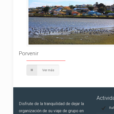
Porvenir
Ver más
Activi
Disfrute de la tranquilidad de dejar la
Raf
organización de su viaje de grupo en